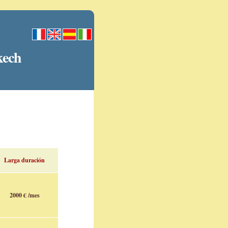
kech
Larga duración
2000 € /mes