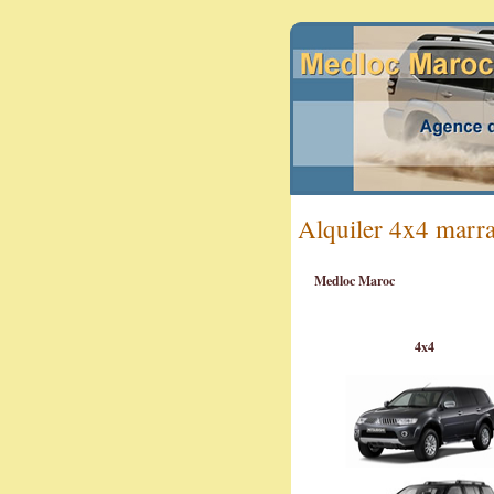
Alquiler 4x4 marra
Medloc Maroc
4x4