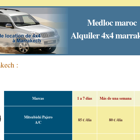
Medloc maroc
Alquiler 4x4 marra
kech :
Marcas
1 a 7 días
Más de una semana
Mitsubishi Pajero
85 € /día
80 € /día
A/C