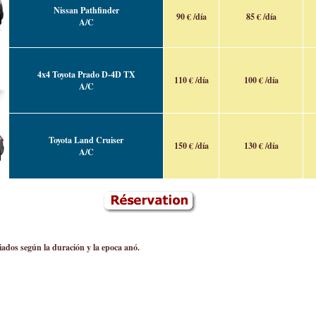
Nissan Pathfinder
90 € /día
85 € /día
A/C
4x4 Toyota Prado D-4D TX
110 € /día
100 € /día
A/C
Toyota Land Cruiser
150 € /día
130 € /día
A/C
iados según la duración y la epoca anó.