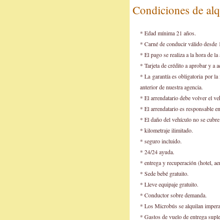
Condiciones de alq
* Edad mínima 21 años.
* Carné de conducir válido desde 
* El pago se realiza a la hora de l
* Tarjeta de crédito a aprobar y a
* La garantía es obligatoria por la
anterior de nuestra agencia.
* El arrendatario debe volver el v
* El arrendatario es responsable e
* El daño del vehículo no se cubre
* kilometraje ilimitado.
* seguro incluido.
* 24/24 ayuda.
* entrega y recuperación (hotel, ae
* Sede bebé gratuito.
* Lleve equipaje gratuito.
* Conductor sobre demanda.
* Los Microbús se alquilan impera
* Gastos de vuelo de entrega suple